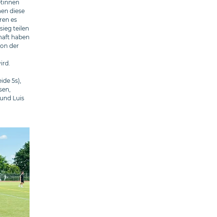
etinnen
nen diese
ren es
ieg teilen
haft haben
von der
ird.
ide 5s),
sen,
 und Luis