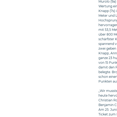
Murolo (9a)
Wertung ein
Knapp (7s) 
Meter und L
Hochsprung.
hervorragen
mit 53,5 Me
über 800 Met
schärfster 
spannend ve
zwei geben 
Knapp, Anne
ganze 23 hu
von 15 Punk
damit den R
belegte. Br
schon einen
Punkten auf
„Wir musste
heute hervo
Christian 
Benjamin Czo
Am 25. Juni
Ticket zum 