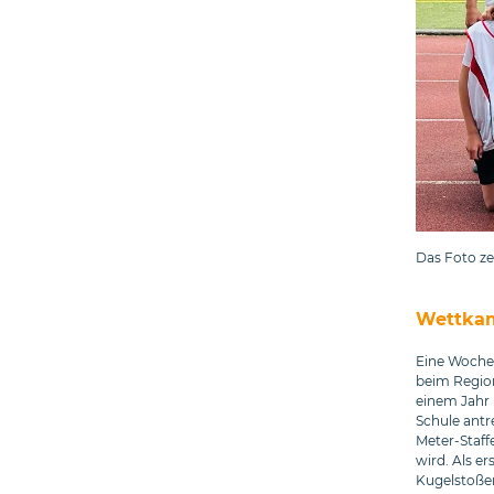
Das Foto ze
Wettkam
Eine Woche 
beim Region
einem Jahr 
Schule antr
Meter-Staffe
wird. Als e
Kugelstoßen