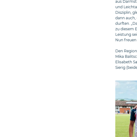
aus Darmsta
und Leichta
Disziplin, 
dann auch, 
durften. „D
zu diesem E
Leistung se
Nun freuen s
Den Regiona
Mika Balitsc
Elisabeth Sa
Sierig (beide