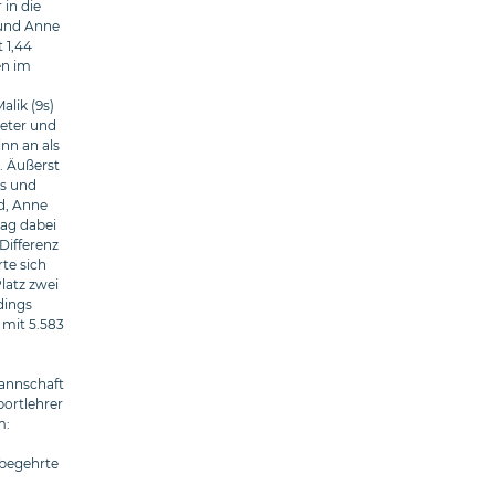
in die
 und Anne
 1,44
en im
lik (9s)
Meter und
inn an als
. Äußerst
ns und
d, Anne
lag dabei
Differenz
te sich
latz zwei
dings
mit 5.583
Mannschaft
ortlehrer
m:
 begehrte