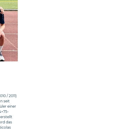
10 / 2011)
n seit
üler einer
4×75-
erstellt
ord das
Nicolas