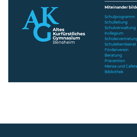
Miteinander bil
Schulprogramm
Schulleitung
Schulverwaltung
Kollegium
Schülervertretun
Schulelternbeirat
Förderverein
Beratung
Prävention
Mensa und Cafete
Bibliothek