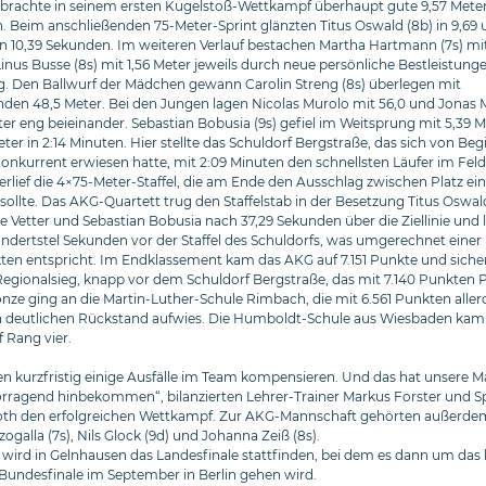
 brachte in seinem ersten Kugelstoß-Wettkampf überhaupt gute 9,57 Meter 
. Beim anschließenden 75-Meter-Sprint glänzten Titus Oswald (8b) in 9,69
in 10,39 Sekunden. Im weiteren Verlauf bestachen Martha Hartmann (7s) mit
inus Busse (8s) mit 1,56 Meter jeweils durch neue persönliche Bestleistung
 Den Ballwurf der Mädchen gewann Carolin Streng (8s) überlegen mit
den 48,5 Meter. Bei den Jungen lagen Nicolas Murolo mit 56,0 und Jonas Ma
ter eng beieinander. Sebastian Bobusia (9s) gefiel im Weitsprung mit 5,39 
er in 2:14 Minuten. Hier stellte das Schuldorf Bergstraße, das sich von Beg
Konkurrent erwiesen hatte, mit 2:09 Minuten den schnellsten Läufer im Feld
rlief die 4×75-Meter-Staffel, die am Ende den Ausschlag zwischen Platz ei
sollte. Das AKG-Quartett trug den Staffelstab in der Besetzung Titus Oswal
 Vetter und Sebastian Bobusia nach 37,29 Sekunden über die Ziellinie und 
ndertstel Sekunden vor der Staffel des Schuldorfs, was umgerechnet einer 
ten entspricht. Im Endklassement kam das AKG auf 7.151 Punkte und sicher
egionalsieg, knapp vor dem Schuldorf Bergstraße, das mit 7.140 Punkten P
onze ging an die Martin-Luther-Schule Rimbach, die mit 6.561 Punkten aller
 deutlichen Rückstand aufwies. Die Humboldt-Schule aus Wiesbaden kam 
 Rang vier.
n kurzfristig einige Ausfälle im Team kompensieren. Und das hat unsere 
rragend hinbekommen“, bilanzierten Lehrer-Trainer Markus Forster und Sp
Roth den erfolgreichen Wettkampf. Zur AKG-Mannschaft gehörten außerde
galla (7s), Nils Glock (9d) und Johanna Zeiß (8s).
 wird in Gelnhausen das Landesfinale stattfinden, bei dem es dann um das
Bundesfinale im September in Berlin gehen wird.