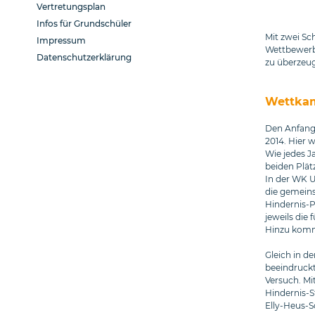
Vertretungsplan
Infos für Grundschüler
Mit zwei Sc
Impressum
Wettbewer
Datenschutzerklärung
zu überzeug
Wettkam
Den Anfang 
2014. Hier 
Wie jedes Ja
beiden Plät
In der WK U
die gemeins
Hindernis-P
jeweils die
Hinzu kommt
Gleich in d
beeindruckt
Versuch. Mi
Hindernis-S
Elly-Heus-S