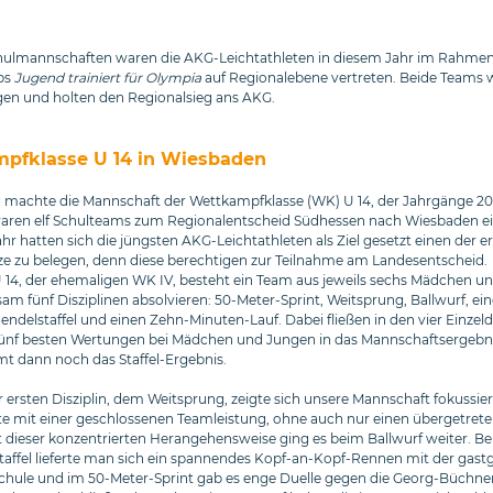
hulmannschaften waren die AKG-Leichtathleten in diesem Jahr im Rahmen
bs
Jugend trainiert für Olympia
auf Regionalebene vertreten. Beide Teams 
en und holten den Regionalsieg ans AKG.
pfklasse U 14 in Wiesbaden
machte die Mannschaft der Wettkampfklasse (WK) U 14, der Jahrgänge 201
waren elf Schulteams zum Regionalentscheid Südhessen nach Wiesbaden e
hr hatten sich die jüngsten AKG-Leichtathleten als Ziel gesetzt einen der e
ze zu belegen, denn diese berechtigen zur Teilnahme am Landesentscheid.
 14, der ehemaligen WK IV, besteht ein Team aus jeweils sechs Mädchen u
am fünf Disziplinen absolvieren: 50-Meter-Sprint, Weitsprung, Ballwurf, ein
endelstaffel und einen Zehn-Minuten-Lauf. Dabei fließen in den vier Einzeld
 fünf besten Wertungen bei Mädchen und Jungen in das Mannschaftsergebni
 dann noch das Staffel-Ergebnis.
er ersten Disziplin, dem Weitsprung, zeigte sich unsere Mannschaft fokussie
e mit einer geschlossenen Teamleistung, ohne auch nur einen übergetret
t dieser konzentrierten Herangehensweise ging es beim Ballwurf weiter. Be
taffel lieferte man sich ein spannendes Kopf-an-Kopf-Rennen mit der gas
chule und im 50-Meter-Sprint gab es enge Duelle gegen die Georg-Büchne