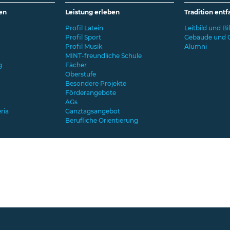
den
Leistung erleben
Tradition entf
Profil Latein
Leitbild und Bi
Profil Sport
Gebäude und 
Profil Musik
Alumni
MINT-freundliche Schule
g
Fächer
Oberstufe
Besondere Projekte
Förderangebote
AGs
ria
Ganztagsangebot
Berufliche Orientierung