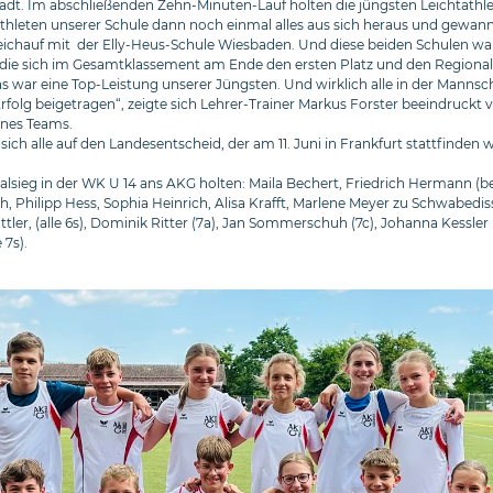
dt. Im abschließenden Zehn-Minuten-Lauf holten die jüngsten Leichtathl
thleten unserer Schule dann noch einmal alles aus sich heraus und gewan
gleichauf mit der Elly-Heus-Schule Wiesbaden. Und diese beiden Schulen wa
die sich im Gesamtklassement am Ende den ersten Platz und den Regionals
as war eine Top-Leistung unserer Jüngsten. Und wirklich alle in der Mannsc
rfolg beigetragen“, zeigte sich Lehrer-Trainer Markus Forster beeindruckt 
ines Teams.
ich alle auf den Landesentscheid, der am 11. Juni in Frankfurt stattfinden w
lsieg in der WK U 14 ans AKG holten: Maila Bechert, Friedrich Hermann (be
h, Philipp Hess, Sophia Heinrich, Alisa Krafft, Marlene Meyer zu Schwabedis
ttler, (alle 6s), Dominik Ritter (7a), Jan Sommerschuh (7c), Johanna Kessler
 7s).