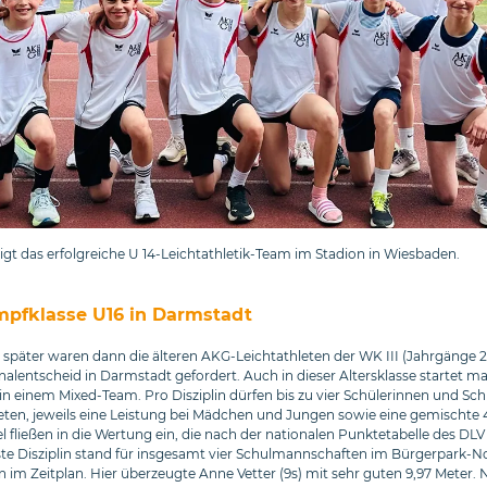
igt das erfolgreiche U 14-Leichtathletik-Team im Stadion in Wiesbaden.
pfklasse U16 in Darmstadt
später waren dann die älteren AKG-Leichtathleten der WK III (Jahrgänge 20
alentscheid in Darmstadt gefordert. Auch in dieser Altersklasse startet ma
in einem Mixed-Team. Pro Disziplin dürfen bis zu vier Schülerinnen und Sch
eten, jeweils eine Leistung bei Mädchen und Jungen sowie eine gemischte 
l fließen in die Wertung ein, die nach der nationalen Punktetabelle des DLV 
rste Disziplin stand für insgesamt vier Schulmannschaften im Bürgerpark-N
 im Zeitplan. Hier überzeugte Anne Vetter (9s) mit sehr guten 9,97 Meter. 