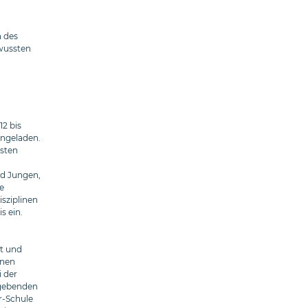
 des
wussten
2 bis
ingeladen.
rsten
nd Jungen,
e
isziplinen
s ein.
rt und
enen
i der
tgebenden
r-Schule