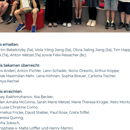
s erhielten:
 Babelotzky (5a), Viola Yiling Jiang (5a), Olivia Jialing Jiang (5a), Tim Happ
(7a), Anton Wetzel (7a) sowie Felix Reisacher (8c).
eis bekamen überreicht:
elix Anderl, Anton Pichler, Leon Schader, Nono Drewitz, Arthur Köppe;
anek Maximilian Mehr, Lena Höhnen, Sophia Breuer, Carlotta Tischer;
enya Rechel.
is erreichten:
lisey Rakhimzhanov, Nia Becker;
elen Amalia McGinnis, Sarah Marie Wetzel, Marie Theresa Krüger, Reto Morit
, Luise Christine Como;
rnelius Fricke, David Stieber, Paul Rose, Greta Toffel;
eresa Quiring;
ofia Jokisch;
nsphase 4: Malte Löffler und Henry Martini.