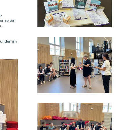
u-
erhielten
 –
rkunden im