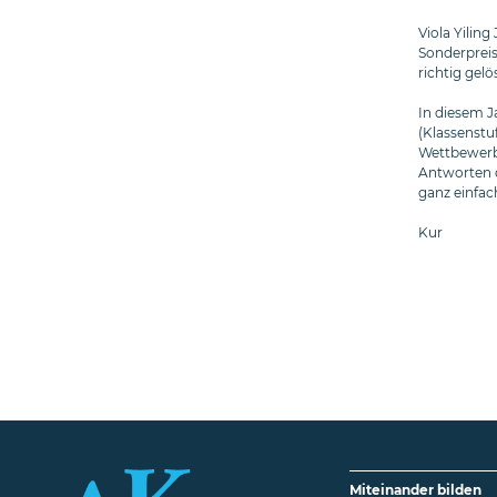
Viola Yilin
Sonderpreis
richtig gel
In diesem J
(Klassenstuf
Wettbewerb 
Antworten d
ganz einfach
Kur
Miteinander bilden