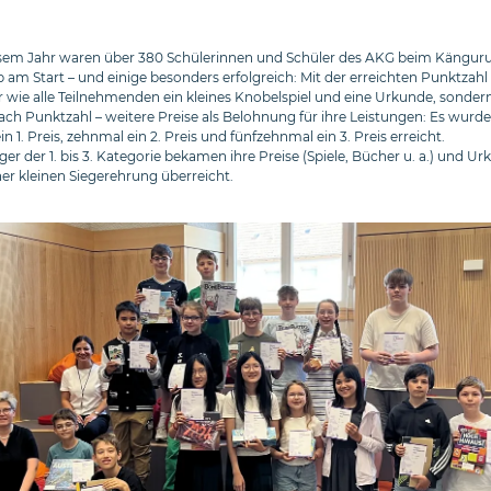
esem Jahr waren über 380 Schülerinnen und Schüler des AKG beim Kängur
am Start – und einige besonders erfolgreich: Mit der erreichten Punktzahl 
ur wie alle Teilnehmenden ein kleines Knobelspiel und eine Urkunde, sondern
ach Punktzahl – weitere Preise als Belohnung für ihre Leistungen: Es wurde
n 1. Preis, zehnmal ein 2. Preis und fünfzehnmal ein 3. Preis erreicht.
ger der 1. bis 3. Kategorie bekamen ihre Preise (Spiele, Bücher u. a.) und U
r kleinen Siegerehrung überreicht.