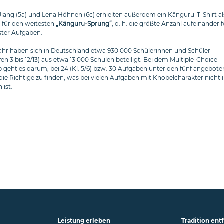
g Jiang (5a) und Lena Höhnen (6c) erhielten außerdem ein Känguru-T-Shirt al
 für den weitesten
„Känguru-Sprung“
, d. h. die größte Anzahl aufeinander 
öster Aufgaben.
ahr haben sich in Deutschland etwa 930 000 Schülerinnen und Schüler
en 3 bis 12/13) aus etwa 13 000 Schulen beteiligt. Bei dem Multiple-Choice-
geht es darum, bei 24 (Kl. 5/6) bzw. 30 Aufgaben unter den fünf angebot
ie Richtige zu finden, was bei vielen Aufgaben mit Knobelcharakter nicht
 ist.
Leistung erleben
Tradition ent