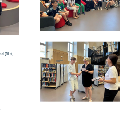
el (5b),
z