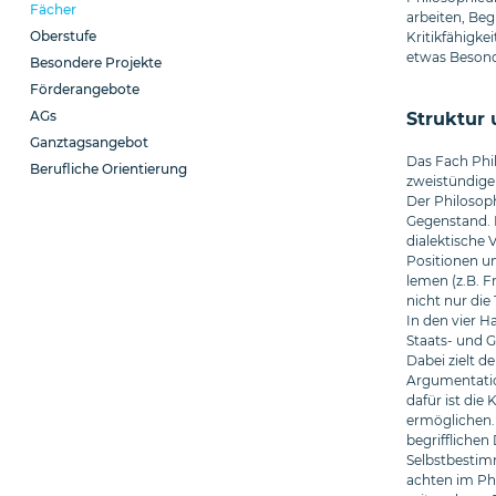
Fächer
arbeiten, Beg
Oberstufe
Kritikfähigke
etwas Besond
Besondere Projekte
Förderangebote
AGs
Struktur 
Ganztagsangebot
Das Fach Phil
Berufliche Orientierung
zweistündige
Der Philosop
Gegenstand. D
dialektische 
Positionen un
lemen (z.B. F
nicht nur die
In den vier 
Staats- und G
Dabei zielt d
Argumentatio
dafür ist die
ermöglichen. 
begriffliche
Selbstbestim
achten im Phi