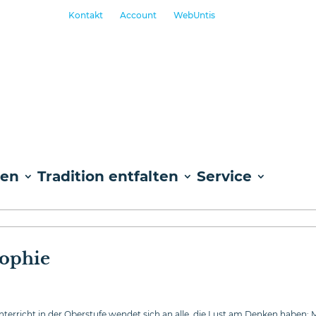
Kontakt
Account
WebUntis
ben
Tradition entfalten
Service
sophie
terricht in der Oberstufe wendet sich an alle, die Lust am Denken haben: