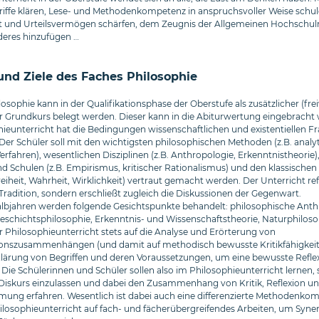
riffe klären, Lese- und Methodenkompetenz in anspruchsvoller Weise schul
it und Urteilsvermögen schärfen, dem Zeugnis der Allgemeinen Hochschulre
eres hinzufügen …
und Ziele des Faches Philosophie
osophie kann in der Qualifikationsphase der Oberstufe als zusätzlicher (freiw
r Grundkurs belegt werden. Dieser kann in die Abiturwertung eingebracht
hieunterricht hat die Bedingungen wissenschaftlichen und existentiellen 
er Schüler soll mit den wichtigsten philosophischen Methoden (z.B. analyt
Verfahren), wesentlichen Disziplinen (z.B. Anthropologie, Erkenntnistheorie)
d Schulen (z.B. Empirismus, kritischer Rationalismus) und den klassische
reiheit, Wahrheit, Wirklichkeit) vertraut gemacht werden. Der Unterricht ref
 Tradition, sondern erschließt zugleich die Diskussionen der Gegenwart.
Halbjahren werden folgende Gesichtspunkte behandelt: philosophische Anth
eschichtsphilosophie, Erkenntnis- und Wissenschaftstheorie, Naturphiloso
er Philosophieunterricht stets auf die Analyse und Erörterung von
nszusammenhängen (und damit auf methodisch bewusste Kritikfähigkeit)
 Klärung von Begriffen und deren Voraussetzungen, um eine bewusste Refle
Die Schülerinnen und Schüler sollen also im Philosophieunterricht lernen, 
n Diskurs einzulassen und dabei den Zusammenhang von Kritik, Reflexion u
mung erfahren. Wesentlich ist dabei auch eine differenzierte Methodenkom
losophieunterricht auf fach- und fächerübergreifendes Arbeiten, um Syner