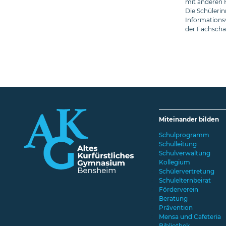
mit anderen 
Die Schüleri
Informations
der Fachschaf
Miteinander bilden
Schulprogramm
Schulleitung
Schulverwaltung
Kollegium
Schülervertretung
Schulelternbeirat
Förderverein
Beratung
Prävention
Mensa und Cafeteria
Bibliothek